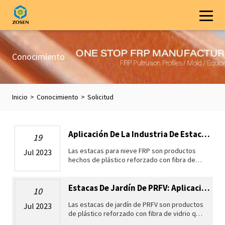
Conocimiento
Inicio
>
Conocimiento
>
Solicitud
Aplicación De La Industria De Estacas De Nieve Frp Y Estilos De Perfiles
19
Las estacas para nieve FRP son productos
Jul 2023
hechos de plástico reforzado con fibra de
vidrio, que se caracterizan por su peso
ligero, resistencia a la corrosión, resistencia
al desgaste, resistencia a al
Estacas De Jardín De PRFV: Aplicaciones Industriales Y Estilos De Perfil
10
Las estacas de jardín de PRFV son productos
Jul 2023
de plástico reforzado con fibra de vidrio que
se utilizan para diversos fines en jardinería,