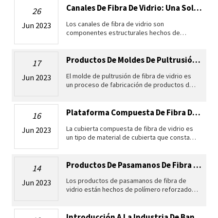
Está diseñado para p
Canales De Fibra De Vidrio: Una Solución Versátil Y Duradera Para Diversas In...
26
Los canales de fibra de vidrio son
Jun 2023
componentes estructurales hechos de
plástico reforzado con fibra de vidrio (FRP),
un material compuesto que combina la
resistencia y la rigidez de las fibras con la
Productos De Moldes De Pultrusión De Fibra De Vidrio: Una Introducción A La I...
17
El molde de pultrusión de fibra de vidrio es
Jun 2023
un proceso de fabricación de productos de
plástico reforzado con fibra (FRP) con
secciones transversales constantes. El
término "pultrusión" es una combina
Plataforma Compuesta De Fibra De Vidrio: Aplicaciones Industriales
16
La cubierta compuesta de fibra de vidrio es
Jun 2023
un tipo de material de cubierta que consta
de tablones o paneles de polímero
reforzado con fibra de vidrio (FRP). La
cubierta compuesta de fibra de vidrio t
Productos De Pasamanos De Fibra De Vidrio Y Sus Aplicaciones Industriales
14
Los productos de pasamanos de fibra de
Jun 2023
vidrio están hechos de polímero reforzado
con fibra de vidrio (FRP), que es un material
compuesto que combina la resistencia y
durabilidad de la fibra de vidrio
Introducción A La Industria De Bandejas Portacables De Fibra De Vidrio