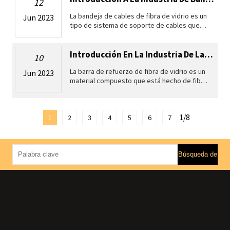
12
La bandeja de cables de fibra de vidrio es un
Jun 2023
tipo de sistema de soporte de cables que
está hecho de material plástico reforzado
con fibra de vidrio (FRP). La bandeja de
cables de fibra de vidrio tien
Introducción En La Industria De Las Barras De Refuerzo De Fibra De Vidrio
10
La barra de refuerzo de fibra de vidrio es un
Jun 2023
material compuesto que está hecho de fibra
de vidrio y resina. Se utiliza como material de
refuerzo en el hormigón y ofrece una serie
de ventajas sobre la
1/8
1
2
3
4
5
6
7