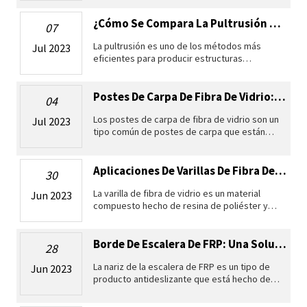
paisajismo, agricultura y horticultura. Se
fabrican mediante el
¿Cómo Se Compara La Pultrusión Con Otros Procesos De Fabricación De Compuestos?
07
La pultrusión es uno de los métodos más
Jul 2023
eficientes para producir estructuras
compuestas de polímeros con una sección
transversal constante. La pultrusión tiene
algunas ventajas sobre otros procesos de
Postes De Carpa De Fibra De Vidrio: Una Solución Práctica Y Económica Para Va...
04
Los postes de carpa de fibra de vidrio son un
Jul 2023
tipo común de postes de carpa que están
hechos de material compuesto que consta
de fibras de vidrio y resina. Son ampliamente
utilizados en la industria d
Aplicaciones De Varillas De Fibra De Vidrio
30
La varilla de fibra de vidrio es un material
Jun 2023
compuesto hecho de resina de poliéster y
fibra de vidrio. Tiene características únicas
que lo hacen adecuado para una amplia gama
de aplicaciones en divers
Borde De Escalera De FRP: Una Solución Práctica Para Escalones Resbaladizos
28
La nariz de la escalera de FRP es un tipo de
Jun 2023
producto antideslizante que está hecho de
plástico reforzado con fibra de vidrio (FRP) o
plástico reforzado con fibra de vidrio (GRP).